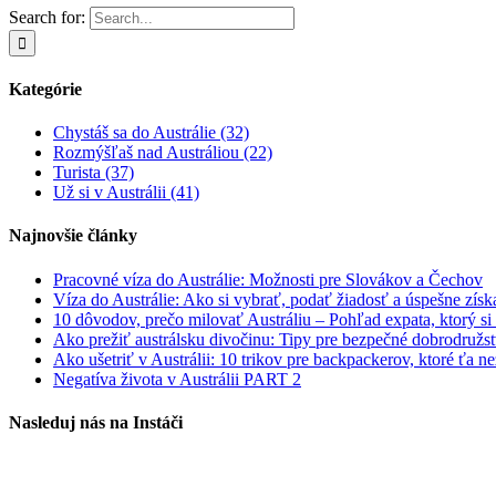
Search for:
Kategórie
Chystáš sa do Austrálie (32)
Rozmýšľaš nad Austráliou (22)
Turista (37)
Už si v Austrálii (41)
Najnovšie články
Pracovné víza do Austrálie: Možnosti pre Slovákov a Čechov
Víza do Austrálie: Ako si vybrať, podať žiadosť a úspešne získ
10 dôvodov, prečo milovať Austráliu – Pohľad expata, ktorý si
Ako prežiť austrálsku divočinu: Tipy pre bezpečné dobrodružs
Ako ušetriť v Austrálii: 10 trikov pre backpackerov, ktoré ťa n
Negatíva života v Austrálii PART 2
Nasleduj nás na Instáči