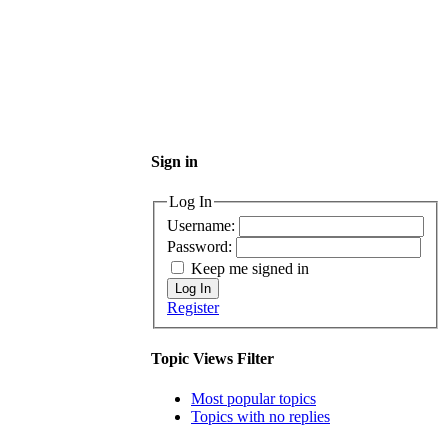
Sign in
Log In
Username:
Password:
Keep me signed in
Log In
Register
Topic Views Filter
Most popular topics
Topics with no replies