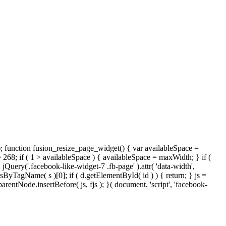
); function fusion_resize_page_widget() { var availableSpace =
= 268; if ( 1 > availableSpace ) { availableSpace = maxWidth; } if (
ery('.facebook-like-widget-7 .fb-page' ).attr( 'data-width',
tsByTagName( s )[0]; if ( d.getElementById( id ) ) { return; } js =
ntNode.insertBefore( js, fjs ); }( document, 'script', 'facebook-