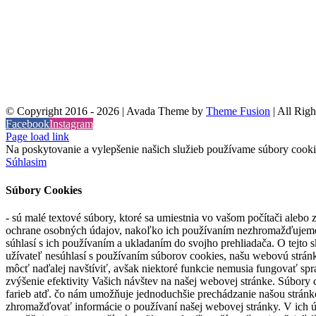
© Copyright 2016 -
2026 | Avada Theme by
Theme Fusion
| All Rig
Facebook
Instagram
Page load link
Na poskytovanie a vylepšenie našich služieb používame súbory cookie
Súhlasim
Súbory Cookies
- sú malé textové súbory, ktoré sa umiestnia vo vašom počítači aleb
ochrane osobných údajov, nakoľko ich používaním nezhromažďujeme os
súhlasí s ich používaním a ukladaním do svojho prehliadača. O tejto 
užívateľ nesúhlasí s používaním súborov cookies, našu webovú stránk
môcť naďalej navštíviť, avšak niektoré funkcie nemusia fungovať sp
zvýšenie efektivity Vašich návštev na našej webovej stránke. Súbory
farieb atď. čo nám umožňuje jednoduchšie prechádzanie našou stránk
zhromažďovať informácie o používaní našej webovej stránky. V ich ú