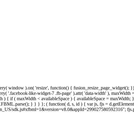
y( window ).on( 'resize', function() { fusion_resize_page_widget(); }
ry( '.facebook-like-widget-7 .fb-page' ).attr( 'data-width' ), maxWidth 
 { if ( maxWidth < availableSpace ) { availableSpace = maxWidth; } jQu
FBML.parse(); } } } }; ( function( d, s, id ) { var js, fjs = d.getElemen
net/en_US/sdk.js#xfbml=1&version=v8.0&appId=299027580592316"; fjs.pare