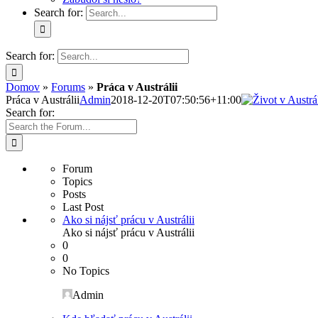
Search for:
Search for:
Domov
»
Forums
»
Práca v Austrálii
Práca v Austrálii
Admin
2018-12-20T07:50:56+11:00
Search for:
Forum
Topics
Posts
Last Post
Ako si nájsť prácu v Austrálii
Ako si nájsť prácu v Austrálii
0
0
No Topics
Admin