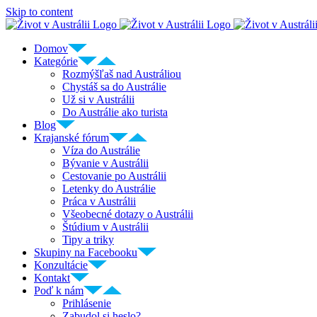
Skip to content
Domov
Kategórie
Rozmýšľaš nad Austráliou
Chystáš sa do Austrálie
Už si v Austrálii
Do Austrálie ako turista
Blog
Krajanské fórum
Víza do Austrálie
Bývanie v Austrálii
Cestovanie po Austrálii
Letenky do Austrálie
Práca v Austrálii
Všeobecné dotazy o Austrálii
Štúdium v Austrálii
Tipy a triky
Skupiny na Facebooku
Konzultácie
Kontakt
Poď k nám
Prihlásenie
Zabudol si heslo?