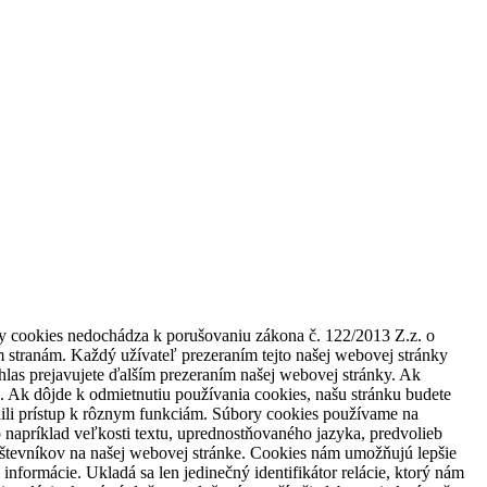
ory cookies nedochádza k porušovaniu zákona č. 122/2013 Z.z. o
stranám. Každý užívateľ prezeraním tejto našej webovej stránky
úhlas prejavujete ďalším prezeraním našej webovej stránky. Ak
. Ak dôjde k odmietnutiu používania cookies, našu stránku budete
nili prístup k rôznym funkciám. Súbory cookies používame na
 napríklad veľkosti textu, uprednostňovaného jazyka, predvolieb
vštevníkov na našej webovej stránke. Cookies nám umožňujú lepšie
ormácie. Ukladá sa len jedinečný identifikátor relácie, ktorý nám