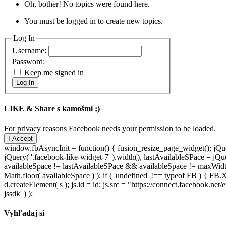
Oh, bother! No topics were found here.
You must be logged in to create new topics.
Log In
Username:
Password:
Keep me signed in
Log In
LIKE & Share s kamošmi ;)
For privacy reasons Facebook needs your permission to be loaded.
I Accept
window.fbAsyncInit = function() { fusion_resize_page_widget(); jQuer
jQuery( '.facebook-like-widget-7' ).width(), lastAvailableSPace = jQue
availableSpace != lastAvailableSPace && availableSpace != maxWidth )
Math.floor( availableSpace ) ); if ( 'undefined' !== typeof FB ) { FB.X
d.createElement( s ); js.id = id; js.src = "https://connect.facebook.
jssdk' ) );
Vyhľadaj si