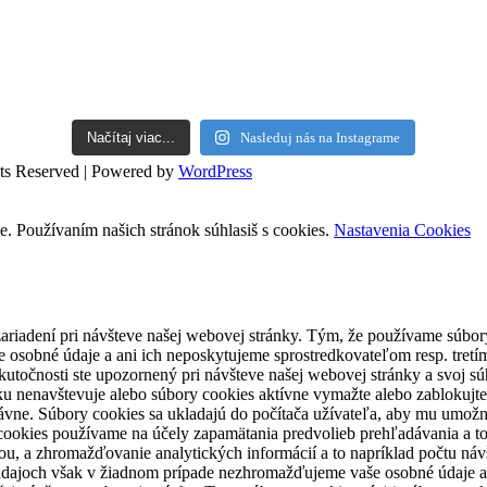
Načítaj viac...
Nasleduj nás na Instagrame
hts Reserved | Powered by
WordPress
. Používaním našich stránok súhlasiš s cookies.
Nastavenia Cookies
o zariadení pri návšteve našej webovej stránky. Tým, že používame súb
obné údaje a ani ich neposkytujeme sprostredkovateľom resp. tretím 
skutočnosti ste upozornený pri návšteve našej webovej stránky a svoj s
u nenavštevuje alebo súbory cookies aktívne vymažte alebo zablokujte
rávne. Súbory cookies sa ukladajú do počítača užívateľa, aby mu umož
 cookies používame na účely zapamätania predvolieb prehľadávania a to
ou, a zhromažďovanie analytických informácií a to napríklad počtu ná
dajoch však v žiadnom prípade nezhromažďujeme vaše osobné údaje a inf