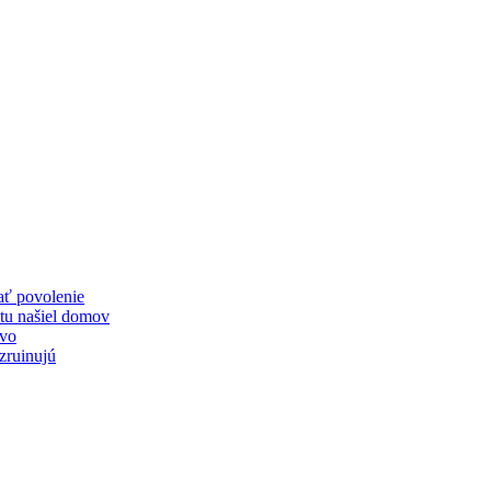
ať povolenie
 tu našiel domov
tvo
ezruinujú