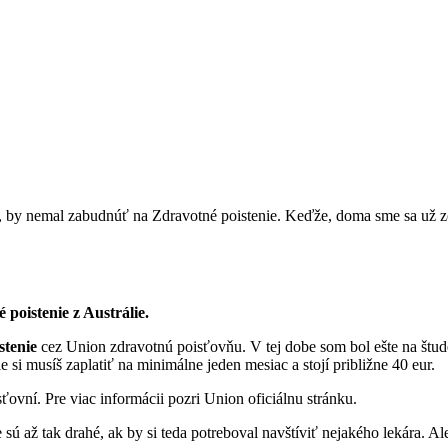
, by nemal zabudnúť na Zdravotné poistenie. Keďže, doma sme sa už zo Z
é poistenie z Austrálie.
stenie
cez Union zdravotnú poisťovňu. V tej dobe som bol ešte na štud
 si musíš zaplatiť na minimálne jeden mesiac a stojí približne 40 eur.
ťovní. Pre viac informácii pozri Union oficiálnu stránku.
ú až tak drahé, ak by si teda potreboval navštíviť nejakého lekára. Ale