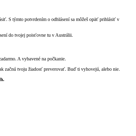
lásiť. S týmto potvrdením o odhlásení sa môžeš opäť prihlásiť v
ní do tvojej poisťovne tu v Austrálii.
c zadarmo. A vybavené na počkanie.
tak začnú tvoju žiadosť preverovať. Buď ti vyhovejú, alebo nie.
ch.