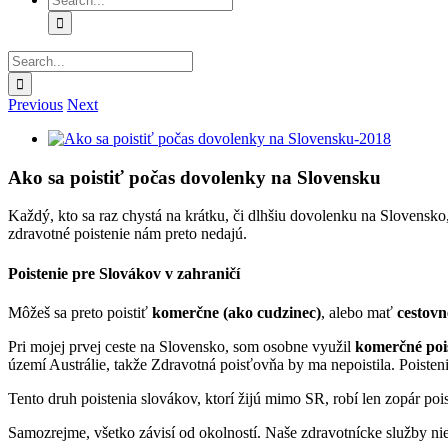
for:
Search
for:
Previous
Next
View
Larger
Image
Ako sa poistiť počas dovolenky na Slovensku
Každý, kto sa raz chystá na krátku, či dlhšiu dovolenku na Slovensko
zdravotné poistenie nám preto nedajú.
Poistenie pre Slovákov v zahraničí
Môžeš sa preto poistiť
komerčne (ako cudzinec)
, alebo mať
cestovn
Pri mojej prvej ceste na Slovensko, som osobne využil
komerčné poi
území Austrálie, takže Zdravotná poisťovňa by ma nepoistila. Poistenie
Tento druh poistenia slovákov, ktorí žijú mimo SR, robí len zopár pois
Samozrejme, všetko závisí od okolností. Naše zdravotnícke služby nie s