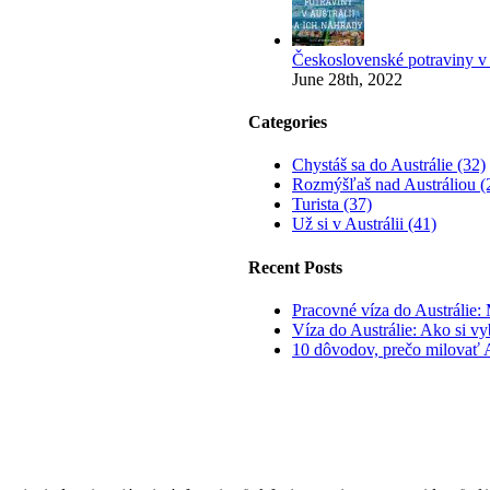
Československé potraviny v 
June 28th, 2022
Categories
Chystáš sa do Austrálie (32)
Rozmýšľaš nad Austráliou (
Turista (37)
Už si v Austrálii (41)
Recent Posts
Pracovné víza do Austrálie:
Víza do Austrálie: Ako si vy
10 dôvodov, prečo milovať A