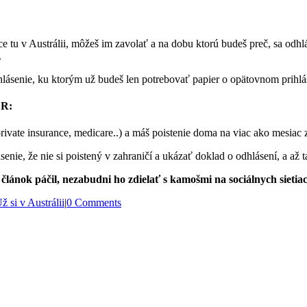
nce tu v Austrálii, môžeš im zavolať a na dobu ktorú budeš preč, sa odh
.
lásenie, ku ktorým už budeš len potrebovať papier o opätovnom prihláse
ČR:
(private insurance, medicare..) a máš poistenie doma na viac ako mesia
enie, že nie si poistený v zahraničí a ukázať doklad o odhlásení, a až 
i článok páčil, nezabudni ho zdielať s kamošmi na sociálnych sietia
ž si v Austrálii
|
0 Comments