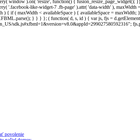
y( window ).on( 'resize', function() { fusion_resize_page_widget(); }
ry( '.facebook-like-widget-7 .fb-page' ).attr( 'data-width' ), maxWidth 
 { if ( maxWidth < availableSpace ) { availableSpace = maxWidth; } jQu
FBML.parse(); } } } }; ( function( d, s, id ) { var js, fjs = d.getElemen
net/en_US/sdk.js#xfbml=1&version=v8.0&appId=299027580592316"; fjs.pare
ať povolenie
 tu našiel domov