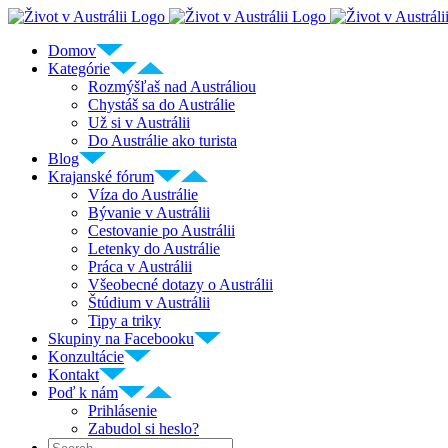
Skip
to
Domov
content
Kategórie
Rozmýšľaš nad Austráliou
Chystáš sa do Austrálie
Už si v Austrálii
Do Austrálie ako turista
Blog
Krajanské fórum
Víza do Austrálie
Bývanie v Austrálii
Cestovanie po Austrálii
Letenky do Austrálie
Práca v Austrálii
Všeobecné dotazy o Austrálii
Štúdium v Austrálii
Tipy a triky
Skupiny na Facebooku
Konzultácie
Kontakt
Poď k nám
Prihlásenie
Zabudol si heslo?
Search