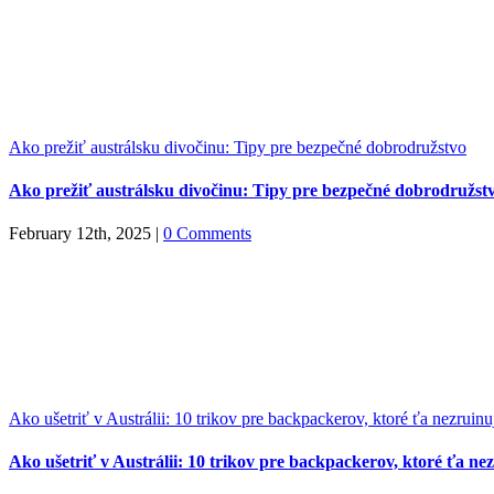
Ako prežiť austrálsku divočinu: Tipy pre bezpečné dobrodružstvo
Ako prežiť austrálsku divočinu: Tipy pre bezpečné dobrodružst
February 12th, 2025
|
0 Comments
Ako ušetriť v Austrálii: 10 trikov pre backpackerov, ktoré ťa nezruinu
Ako ušetriť v Austrálii: 10 trikov pre backpackerov, ktoré ťa ne