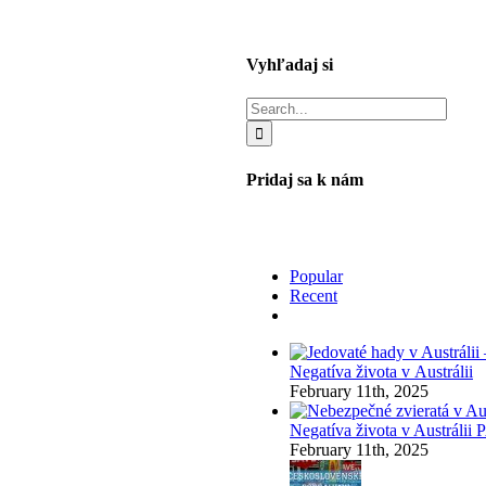
Vyhľadaj si
Search
for:
Pridaj sa k nám
Popular
Recent
Comments
Negatíva života v Austrálii
February 11th, 2025
Negatíva života v Austrálii
February 11th, 2025