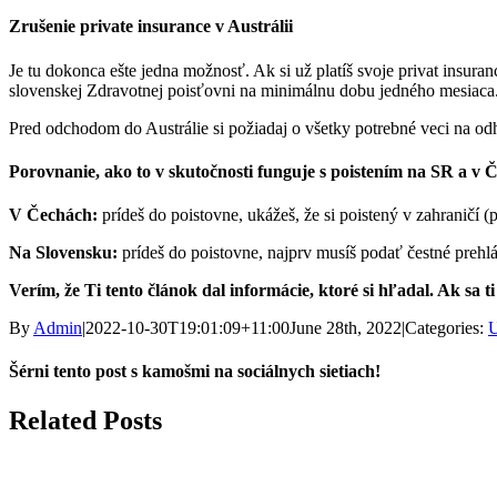
Zrušenie private insurance v Austrálii
Je tu dokonca ešte jedna možnosť. Ak si už platíš svoje privat insura
slovenskej Zdravotnej poisťovni na minimálnu dobu jedného mesiaca
Pred odchodom do Austrálie si požiadaj o všetky potrebné veci na odh
Porovnanie, ako to v skutočnosti funguje s poistením na SR a v 
V Čechách:
prídeš do poistovne, ukážeš, že si poistený v zahraničí 
Na Slovensku:
prídeš do poistovne, najprv musíš podať čestné prehlás
Verím, že Ti tento článok dal informácie, ktoré si hľadal. Ak sa t
By
Admin
|
2022-10-30T19:01:09+11:00
June 28th, 2022
|
Categories:
U
Šérni tento post s kamošmi na sociálnych sietiach!
Facebook
X
LinkedIn
WhatsApp
Pinterest
Related Posts