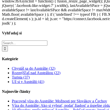
window.fbAsyncInit = function() { fusion_resize_page_widget(); jQuer
jQuery( '.facebook-like-widget-7' ).width(), lastAvailableSPace = jQue
availableSpace != lastAvailableSPace && availableSpace != maxWidth )
Math.floor( availableSpace ) ); if ( 'undefined' !== typeof FB ) { FB.X
d.createElement( s ); js.id = id; js.src = "https://connect.facebook.
jssdk' ) );
Vyhľadaj si
Search
for:
Kategórie
Chystáš sa do Austrálie (32)
Rozmýšľaš nad Austráliou (22)
Turista (37)
Už si v Austrálii (41)
Najnovšie články
Pracovné víza do Austrálie: Možnosti pre Slovákov a Čechov
Víza do Austrálie: Ako si vybrať, podať žiadosť a úspešne získ
10 dôvodov, prečo milovať Austráliu – Pohľad expata, ktorý si