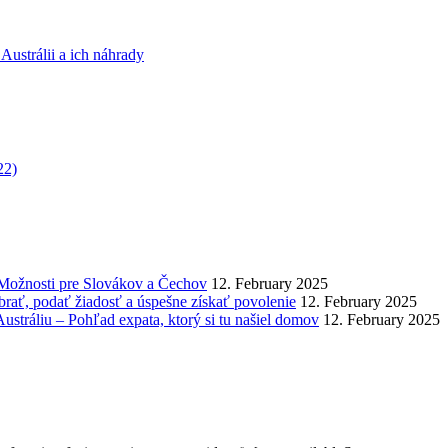
Austrálii a ich náhrady
22)
 Možnosti pre Slovákov a Čechov
12. February 2025
brať, podať žiadosť a úspešne získať povolenie
12. February 2025
ustráliu – Pohľad expata, ktorý si tu našiel domov
12. February 2025