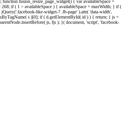
); function fusion_resize_page_widget() { var availableSpace =
= 268; if ( 1 > availableSpace ) { availableSpace = maxWidth; } if (
ery('.facebook-like-widget-7 .fb-page' ).attr( 'data-width',
tsByTagName( s )[0]; if ( d.getElementById( id ) ) { return; } js =
ntNode.insertBefore( js, fjs ); }( document, 'script', 'facebook-